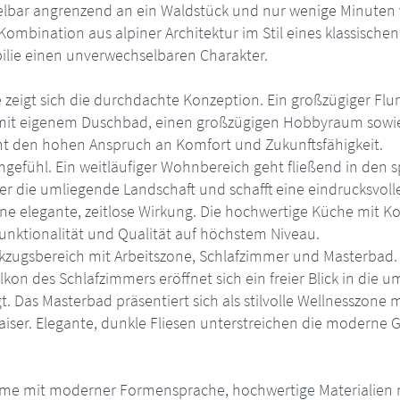
telbar angrenzend an ein Waldstück und nur wenige Minuten v
Kombination aus alpiner Architektur im Stil eines klassisch
bilie einen unverwechselbaren Charakter.
zeigt sich die durchdachte Konzeption. Ein großzügiger Flur
 mit eigenem Duschbad, einen großzügigen Hobbyraum sowi
ht den hohen Anspruch an Komfort und Zukunftsfähigkeit.
gefühl. Ein weitläufiger Wohnbereich geht fließend in den s
ber die umliegende Landschaft und schafft eine eindrucksvo
e elegante, zeitlose Wirkung. Die hochwertige Küche mit Ko
unktionalität und Qualität auf höchstem Niveau.
Rückzugsbereich mit Arbeitszone, Schlafzimmer und Masterba
 des Schlafzimmers eröffnet sich ein freier Blick in die um
 Das Masterbad präsentiert sich als stilvolle Wellnesszone 
iser. Elegante, dunkle Fliesen unterstreichen die moderne
rme mit moderner Formensprache, hochwertige Materialien